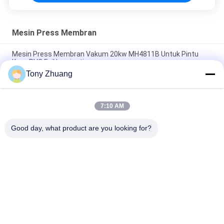
Mesin Press Membran
Mesin Press Membran Vakum 20kw MH4811B Untuk Pintu
Kayu PVC Foil Laminating
Tony Zhuang
Mesin Press Membran Kerja T60mm MH4812D1 Mesin
Laminating Vakum
7:10 AM
Mesin Press Membran 210 Derajat L3000mm MDK5531 NC
Post Forming Machine
Good day, what product are you looking for?
Bad Request
Semua
Mesin Gergaji Band 
Mesin Ketebalan 
Pengerjaan Kayu
Pengerjaan Kayu
Mesin Banding Tepi 
Mesin Penggilingan 
Woodworking
Kayu