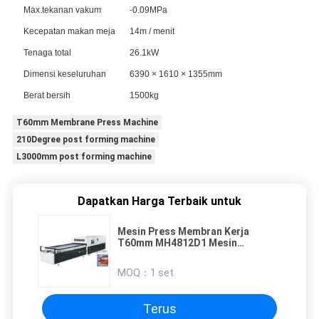
Max.tekanan vakum
-0.09MPa
Kecepatan makan meja
14m / menit
Tenaga total
26.1kW
Dimensi keseluruhan
6390 × 1610 × 1355mm
Berat bersih
1500kg
T60mm Membrane Press Machine
210Degree post forming machine
L3000mm post forming machine
Dapatkan Harga Terbaik untuk
Mesin Press Membran Kerja
T60mm MH4812D1 Mesin
Laminating Vakum
MOQ：
1 set
Terus