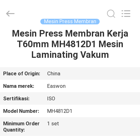
Linyi
Ruixiang
Import
&
Export
Mesin Press Membran
Co.,
Ltd..
All
Mesin Press Membran Kerja
RUMAH
Rights
Reserved.
T60mm MH4812D1 Mesin
PRODUK
Laminating Vakum
TENTANG
Place of Origin:
China
KAMI
Nama merek:
Easwon
Sertifikasi:
ISO
TUR
Model Number:
MH4812D1
PABRIK
Minimum Order
1 set
Quantity:
KONTROL