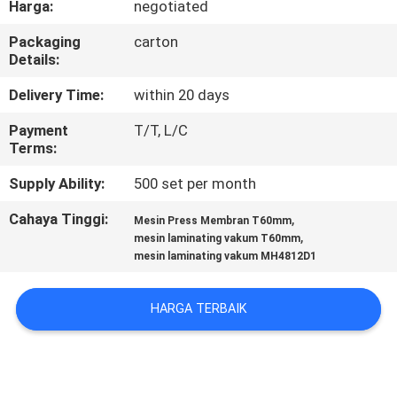
Harga:
negotiated
KUALITAS
Packaging
carton
Details:
HUBUNGI
KAMI
Delivery Time:
within 20 days
Payment
T/T, L/C
Terms:
BERITA
Supply Ability:
500 set per month
PERMINTAAN
Cahaya Tinggi:
,
Mesin Press Membran T60mm
,
PENAWARAN
mesin laminating vakum T60mm
mesin laminating vakum MH4812D1
SITEMAP
HARGA TERBAIK
PRIVACY
POLICY