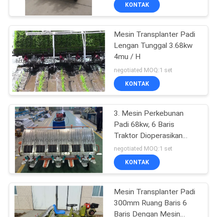
KUALITAS
KONTAK
Mesin Transplanter Padi
HUBUNGI
20
Lengan Tunggal 3.68kw
KAMI
4mu / H
Mesin Banding Tepi
negotiated MOQ:1 set
Woodworking
BERITA
KONTAK
PERMINTAAN
3. Mesin Perkebunan
Padi 68kw, 6 Baris
PENAWARAN
Traktor Dioperasikan
29
Padi Transplanter
negotiated MOQ:1 set
SITEMAP
Mesin Penggilingan
KONTAK
Kayu
PRIVACY
Mesin Transplanter Padi
300mm Ruang Baris 6
POLICY
Baris Dengan Mesin