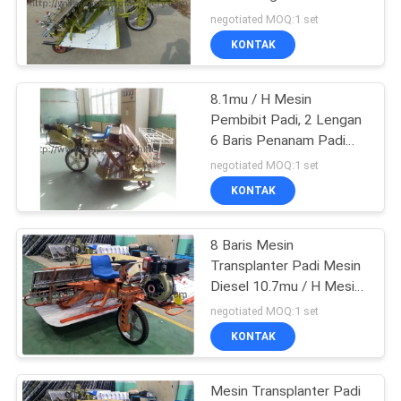
Diesel
negotiated MOQ:1 set
KONTAK
13
Mesin Tanggam
8.1mu / H Mesin
Pembibit Padi, 2 Lengan
Pengerjaan Kayu
6 Baris Penanam Padi
Mekanis
negotiated MOQ:1 set
KONTAK
8 Baris Mesin
17
Transplanter Padi Mesin
Mesin
Diesel 10.7mu / H Mesin
Budidaya Padi
negotiated MOQ:1 set
Pengamplasan
KONTAK
Woodworking
Mesin Transplanter Padi