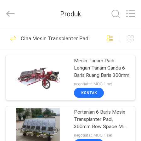
Linyi
Ruixiang
Import
Produk
&
Export
Co.,
Ltd..
All
RUMAH
48
Rights
Cina Mesin Transplanter Padi
Reserved.
Mesin Gergaji Band
PRODUK
Pengerjaan Kayu
Mesin Tanam Padi
Lengan Tanam Ganda 6
TENTANG
Baris Ruang Baris 300mm
KAMI
negotiated MOQ:1 set
KONTAK
29
TUR
Mesin Ketebalan
Pertanian 6 Baris Mesin
PABRIK
Transplanter Padi,
Pengerjaan Kayu
300mm Row Space Mini
KONTROL
Rice Transplanter
negotiated MOQ:1 set