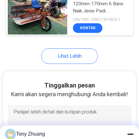
120mm-170mm 6 Baris
Naik Jenis Padi
8
Transplanter
USD1500 - USD2150 MOQ:1
Mesin Bubut
KONTAK
Woodworking
Lihat Lebih
10
Tinggalkan pesan
Stan Semprot
Kami akan segera menghubungi Anda kembali!
Pengerjaan Kayu
Tony Zhuang