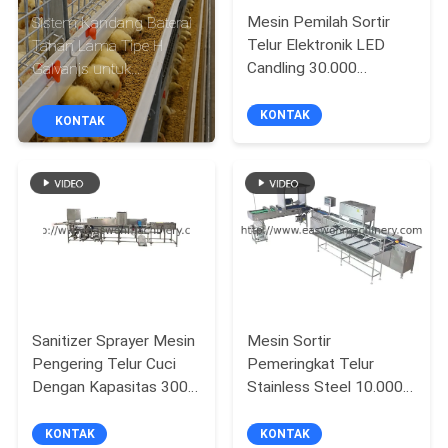
KUALITAS
Mesin Pemilah Sortir
Sistem Kandang Baterai
Telur Elektronik LED
Tahan Lama Tipe H
Candling 30.000
Galvanis untuk
HUBUNGI
Butir/jam
Peternakan Unggas
KAMI
KONTAK
KONTAK
BERITA
PERMINTAAN
PENAWARAN
SITEMAP
Sanitizer Sprayer Mesin
Mesin Sortir
Pengering Telur Cuci
Pemeringkat Telur
Dengan Kapasitas 3000
Stainless Steel 10.000
PRIVACY
Telur / Jam
Butir/jam Dari Tiongkok
POLICY
KONTAK
KONTAK