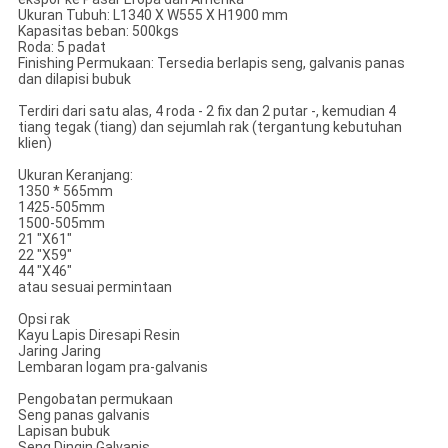
Ukuran Tubuh: L1340 X W555 X H1900 mm
Kapasitas beban: 500kgs
Roda: 5 padat
Finishing Permukaan: Tersedia berlapis seng, galvanis panas
dan dilapisi bubuk
Terdiri dari satu alas, 4 roda - 2 fix dan 2 putar -, kemudian 4
tiang tegak (tiang) dan sejumlah rak (tergantung kebutuhan
klien)
Ukuran Keranjang:
1350 * 565mm
1425-505mm
1500-505mm
21 "X61"
22 "X59"
44 "X46"
atau sesuai permintaan
Opsi rak
Kayu Lapis Diresapi Resin
Jaring Jaring
Lembaran logam pra-galvanis
Pengobatan permukaan
Seng panas galvanis
Lapisan bubuk
Seng Dingin Galvanis