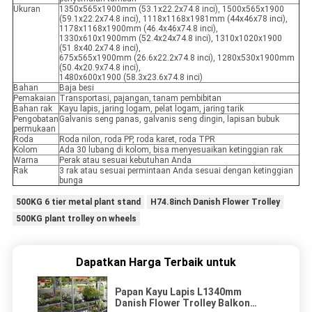
Ukuran
1350x565x1900mm (53.1x22.2x74.8 inci), 1500x565x1900
(59.1x22.2x74.8 inci), 1118x1168x1981mm (44x46x78 inci),
1178x1168x1900mm (46.4x46x74.8 inci),
1330x610x1900mm (52.4x24x74.8 inci), 1310x1020x1900
(51.8x40.2x74.8 inci),
675x565x1900mm (26.6x22.2x74.8 inci), 1280x530x1900mm
(50.4x20.9x74.8 inci),
1480x600x1900 (58.3x23.6x74.8 inci)
Bahan
Baja besi
Pemakaian
Transportasi, pajangan, tanam pembibitan
Bahan rak
Kayu lapis, jaring logam, pelat logam, jaring tarik
Pengobatan
Galvanis seng panas, galvanis seng dingin, lapisan bubuk
permukaan
Roda
Roda nilon, roda PP, roda karet, roda TPR
Kolom
Ada 30 lubang di kolom, bisa menyesuaikan ketinggian rak
Warna
Perak atau sesuai kebutuhan Anda
Rak
3 rak atau sesuai permintaan Anda sesuai dengan ketinggian
bunga
500KG 6 tier metal plant stand
H74.8inch Danish Flower Trolley
500KG plant trolley on wheels
Dapatkan Harga Terbaik untuk
Papan Kayu Lapis L1340mm
Danish Flower Trolley Balkon