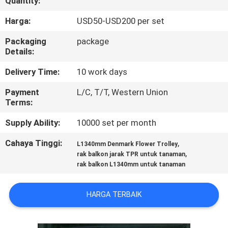
Quantity:
KUALITAS
Harga:
USD50-USD200 per set
HUBUNGI
Packaging
package
Details:
KAMI
Delivery Time:
10 work days
BERITA
Payment
L/C, T/T, Western Union
Terms:
PERMINTAAN
Supply Ability:
10000 set per month
PENAWARAN
Cahaya Tinggi:
,
L1340mm Denmark Flower Trolley
,
rak balkon jarak TPR untuk tanaman
rak balkon L1340mm untuk tanaman
SITEMAP
HARGA TERBAIK
PRIVACY
POLICY