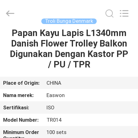
Linyi
Ruixiang
Import
&
Export
Troli Bunga Denmark
Co.,
Ltd..
All
Papan Kayu Lapis L1340mm
RUMAH
Rights
Reserved.
Danish Flower Trolley Balkon
PRODUK
Digunakan Dengan Kastor PP
/ PU / TPR
TENTANG
KAMI
Place of Origin:
CHINA
Nama merek:
Easwon
TUR
Sertifikasi:
ISO
PABRIK
Model Number:
TR014
KONTROL
Minimum Order
100 sets