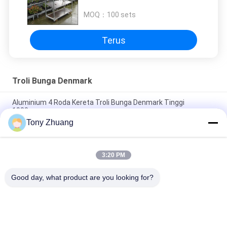
Digunakan Dengan Kastor PP / PU
/ TPR
MOQ：
100 sets
Terus
Troli Bunga Denmark
Aluminium 4 Roda Kereta Troli Bunga Denmark Tinggi
1900mm
Tony Zhuang
Troli Pabrik Kayu Lapis Besi Baja Denmark, Rak Pot Bunga
500kgs Dengan 4 Roda
3:20 PM
Mobile 30 Holes Danish Flower Trolley H74.8inch DC Container
Flower Cart With Wheels
Good day, what product are you looking for?
Bad Request
Semua
Mesin Gergaji Band 
Mesin Ketebalan 