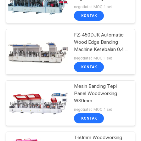
Untuk Kursi Kayu
negotiated MOQ:1 set
KONTAK
FZ-450DJK Automatic
Wood Edge Banding
Machine Ketebalan 0,4 -
3mm
negotiated MOQ:1 set
KONTAK
Mesin Banding Tepi
Panel Woodworking
W80mm
negotiated MOQ:1 set
KONTAK
T60mm Woodworking