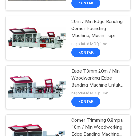
KUALITAS
KONTAK
20m / Min Edge Banding
HUBUNGI
Corner Rounding
KAMI
Machine, Mesin Tepi
Tepi Kayu T0.4mm
negotiated MOQ:1 set
BERITA
KONTAK
PERMINTAAN
Eage T3mm 20m / Min
Woodworking Edge
PENAWARAN
Banding Machine Untuk
Perabotan
negotiated MOQ:1 set
SITEMAP
KONTAK
PRIVACY
Corner Trimming 0.8mpa
18m / Min Woodworking
POLICY
Edge Banding Machine