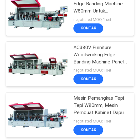
Edge Banding Machine
W80mm Untuk
pembuatan Furnitur
negotiated MOQ:1 set
KONTAK
AC380V Furniture
Woodworking Edge
Banding Machine Panel
T60mm Edgebander
negotiated MOQ:1 set
Trimmer
KONTAK
Mesin Pemangkas Tepi
Tepi W80mm, Mesin
Pembuat Kabinet Dapur
15m / Min
negotiated MOQ:1 set
KONTAK