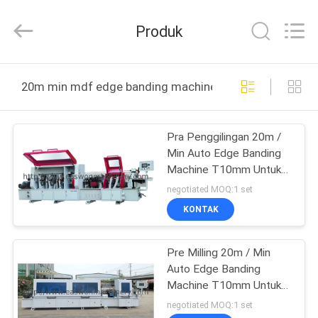
Linyi
Ruixiang
Import
Produk
&
Export
Co.,
Ltd..
All
RUMAH
Rights
20m min mdf edge banding machine pembuatan online
Reserved.
PRODUK
Pra Penggilingan 20m /
Min Auto Edge Banding
TENTANG
Machine T10mm Untuk
KAMI
Papan Mdf
negotiated MOQ:1 set
KONTAK
TUR
Pre Milling 20m / Min
PABRIK
Auto Edge Banding
Machine T10mm Untuk
KONTROL
Papan Mdf
negotiated MOQ:1 set